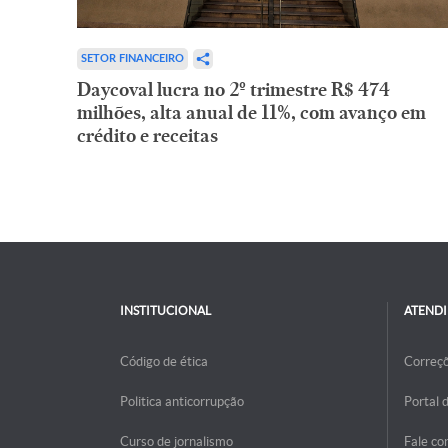
SETOR FINANCEIRO
Daycoval lucra no 2º trimestre R$ 474
milhões, alta anual de 11%, com avanço em
crédito e receitas
INSTITUCIONAL
ATEND
Código de ética
Correç
Politica anticorrupção
Portal 
Curso de jornalismo
Fale co