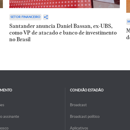
SETOR FINANCEIRO
M
Santander anuncia Daniel Bassan, ex-UBS,
M
como VP de atacado e banco de investimento
d
no Brasil
IMENTO
CONEXÃO ESTADÃO
ões
Broadcast
do assinante
Broadcast político
nosco
Aplicativos