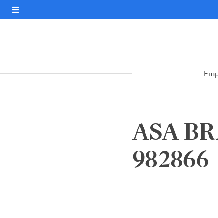
Emp
ASA BR
982866