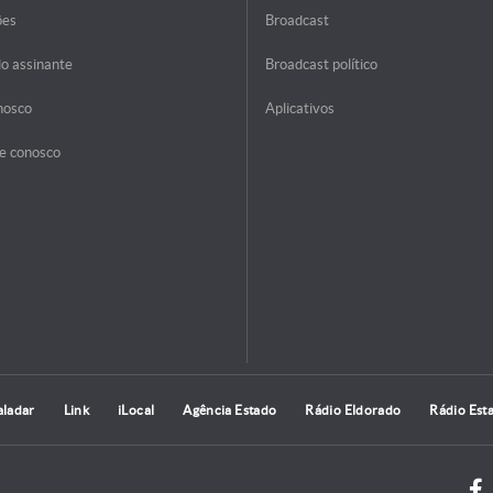
ões
Broadcast
do assinante
Broadcast político
nosco
Aplicativos
e conosco
aladar
Link
iLocal
Agência Estado
Rádio Eldorado
Rádio Est