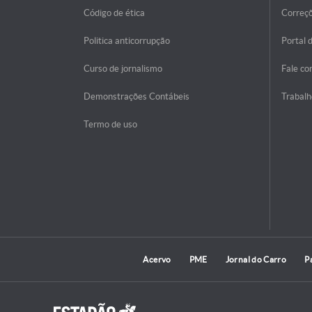
Código de ética
Correç
Politica anticorrupção
Portal 
Curso de jornalismo
Fale co
Demonstrações Contábeis
Trabalh
Termo de uso
Acervo
PME
Jornal do Carro
P