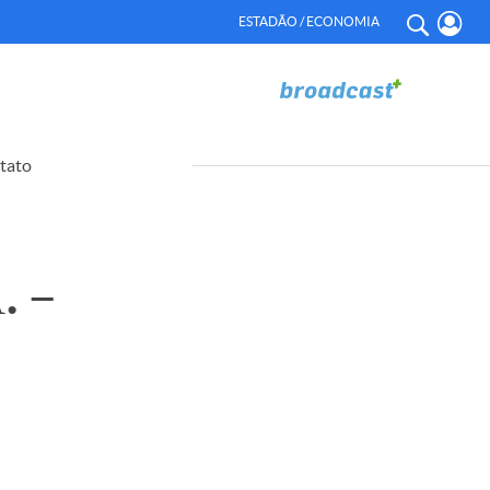
ESTADÃO / ECONOMIA
tato
 –