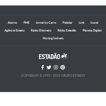
Acervo
PME
Jornal do Carro
Paladar
Link
iLocal
Agência Estado
Rádio Eldorado
Rádio Estadão
Planeta Digital
Moving Imóveis
COPYRIGHT © 1995 - 2021 GRUPO ESTADO