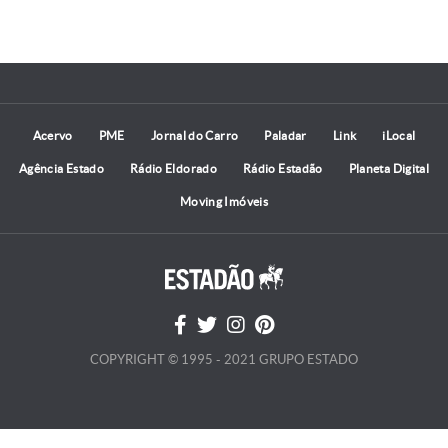
Acervo
PME
Jornal do Carro
Paladar
Link
iLocal
Agência Estado
Rádio Eldorado
Rádio Estadão
Planeta Digital
Moving Imóveis
COPYRIGHT © 1995 - 2021 GRUPO ESTADO