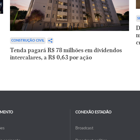
S
D
m
c
CONSTRUÇÃO CIVIL
Tenda pagará R$ 78 milhões em dividendos
intercalares, a R$ 0,63 por ação
IMENTO
CONEXÃO ESTADÃO
ões
Broadcast