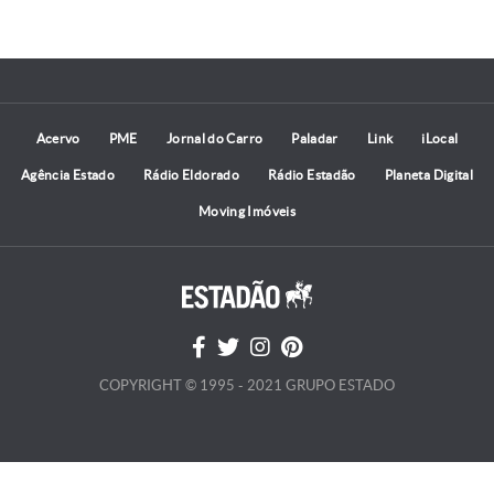
Acervo
PME
Jornal do Carro
Paladar
Link
iLocal
Agência Estado
Rádio Eldorado
Rádio Estadão
Planeta Digital
Moving Imóveis
COPYRIGHT © 1995 - 2021 GRUPO ESTADO