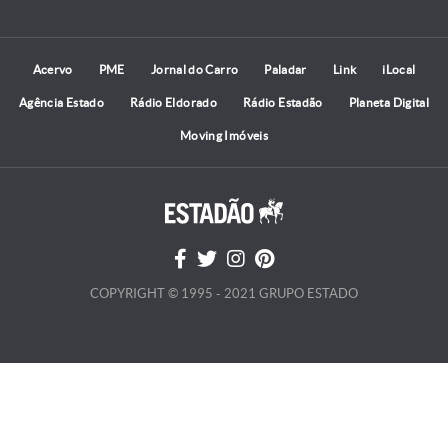
Acervo
PME
Jornal do Carro
Paladar
Link
iLocal
Agência Estado
Rádio Eldorado
Rádio Estadão
Planeta Digital
Moving Imóveis
COPYRIGHT © 1995 - 2021 GRUPO ESTADO