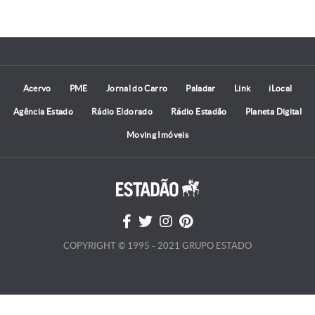
Acervo
PME
Jornal do Carro
Paladar
Link
iLocal
Agência Estado
Rádio Eldorado
Rádio Estadão
Planeta Digital
Moving Imóveis
COPYRIGHT © 1995 - 2021 GRUPO ESTADO