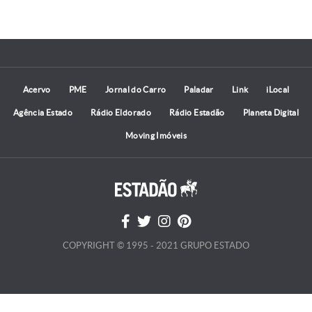
Acervo
PME
Jornal do Carro
Paladar
Link
iLocal
Agência Estado
Rádio Eldorado
Rádio Estadão
Planeta Digital
Moving Imóveis
COPYRIGHT © 1995 - 2021 GRUPO ESTADO