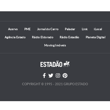
Acervo
PME
Jornal do Carro
Paladar
Link
iLocal
Agência Estado
Rádio Eldorado
Rádio Estadão
Planeta Digital
Moving Imóveis
COPYRIGHT © 1995 - 2021 GRUPO ESTADO