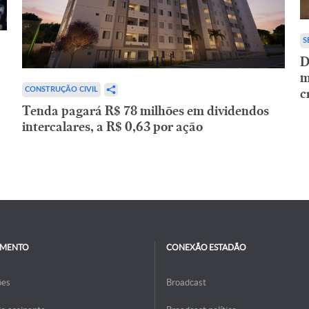
S
D
m
c
CONSTRUÇÃO CIVIL
Tenda pagará R$ 78 milhões em dividendos
intercalares, a R$ 0,63 por ação
IMENTO
CONEXÃO ESTADÃO
ões
Broadcast