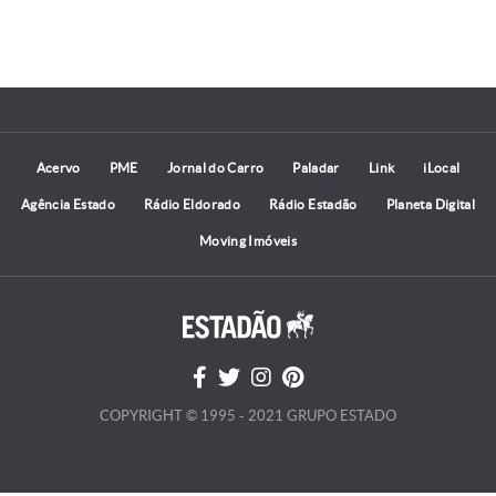
Acervo
PME
Jornal do Carro
Paladar
Link
iLocal
Agência Estado
Rádio Eldorado
Rádio Estadão
Planeta Digital
Moving Imóveis
COPYRIGHT © 1995 - 2021 GRUPO ESTADO