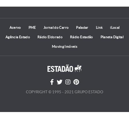
Acervo
PME
Jornal do Carro
Paladar
Link
iLocal
Agência Estado
Rádio Eldorado
Rádio Estadão
Planeta Digital
Moving Imóveis
COPYRIGHT © 1995 - 2021 GRUPO ESTADO