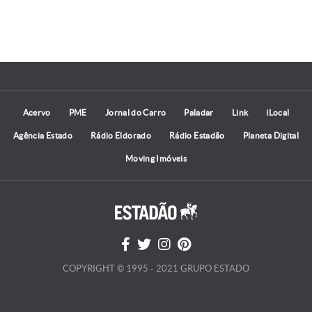
Acervo
PME
Jornal do Carro
Paladar
Link
iLocal
Agência Estado
Rádio Eldorado
Rádio Estadão
Planeta Digital
Moving Imóveis
COPYRIGHT © 1995 - 2021 GRUPO ESTADO