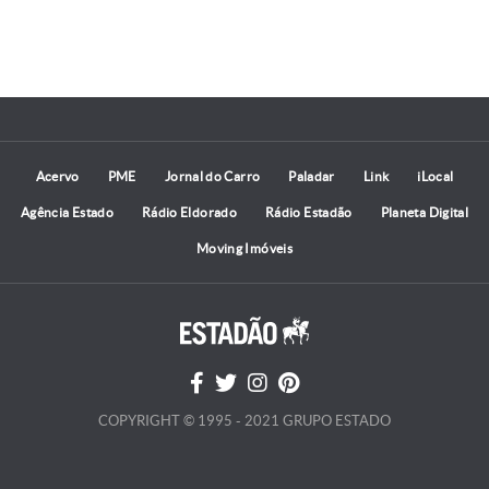
Acervo
PME
Jornal do Carro
Paladar
Link
iLocal
Agência Estado
Rádio Eldorado
Rádio Estadão
Planeta Digital
Moving Imóveis
COPYRIGHT © 1995 - 2021 GRUPO ESTADO