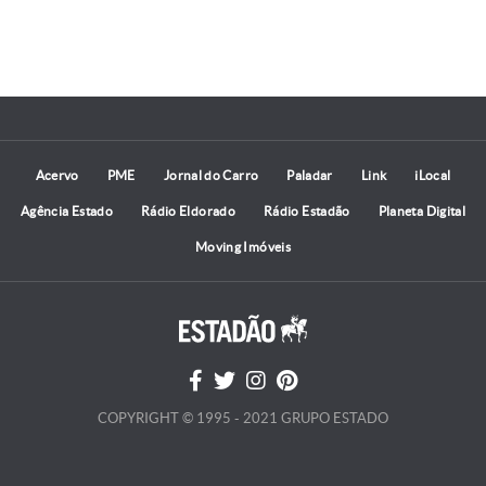
Acervo
PME
Jornal do Carro
Paladar
Link
iLocal
Agência Estado
Rádio Eldorado
Rádio Estadão
Planeta Digital
Moving Imóveis
COPYRIGHT © 1995 - 2021 GRUPO ESTADO