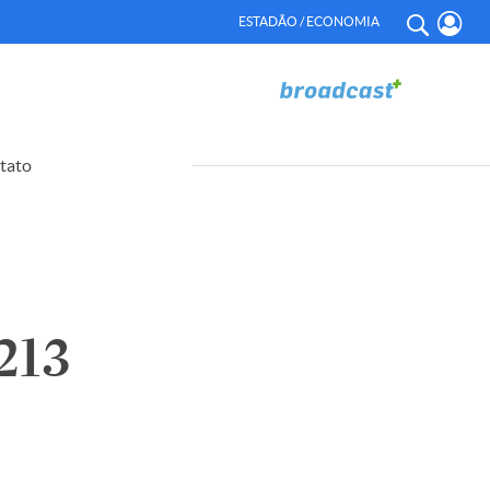
ESTADÃO / ECONOMIA
tato
213