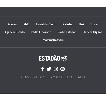
Acervo
PME
Jornal do Carro
Paladar
Link
iLocal
Agência Estado
Rádio Eldorado
Rádio Estadão
Planeta Digital
Moving Imóveis
COPYRIGHT © 1995 - 2021 GRUPO ESTADO