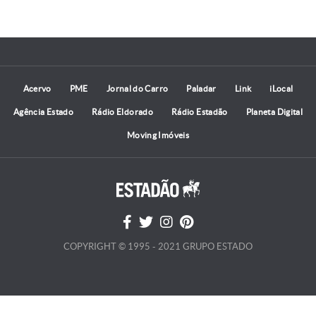
Acervo
PME
Jornal do Carro
Paladar
Link
iLocal
Agência Estado
Rádio Eldorado
Rádio Estadão
Planeta Digital
Moving Imóveis
COPYRIGHT © 1995 - 2021 GRUPO ESTADO