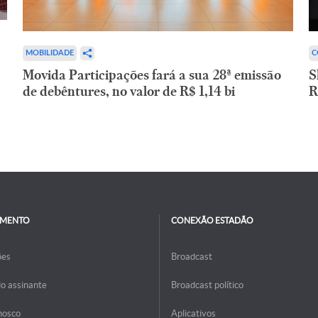
C
MOBILIDADE
S
Movida Participações fará a sua 28ª emissão
R
de debêntures, no valor de R$ 1,14 bi
IMENTO
CONEXÃO ESTADÃO
ões
Broadcast
do assinante
Broadcast político
nosco
Aplicativos