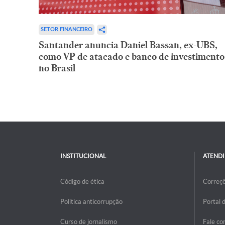
SETOR FINANCEIRO
Santander anuncia Daniel Bassan, ex-UBS,
como VP de atacado e banco de investimento
no Brasil
INSTITUCIONAL
ATEND
Código de ética
Correç
Politica anticorrupção
Portal 
Curso de jornalismo
Fale co