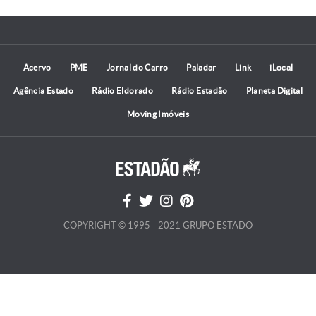
Acervo
PME
Jornal do Carro
Paladar
Link
iLocal
Agência Estado
Rádio Eldorado
Rádio Estadão
Planeta Digital
Moving Imóveis
COPYRIGHT © 1995 - 2021 GRUPO ESTADO