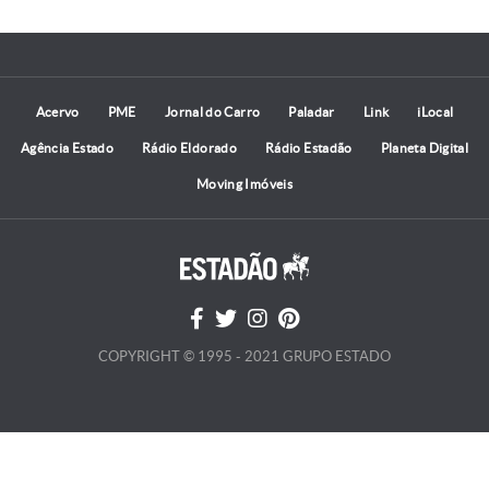
Acervo
PME
Jornal do Carro
Paladar
Link
iLocal
Agência Estado
Rádio Eldorado
Rádio Estadão
Planeta Digital
Moving Imóveis
COPYRIGHT © 1995 - 2021 GRUPO ESTADO