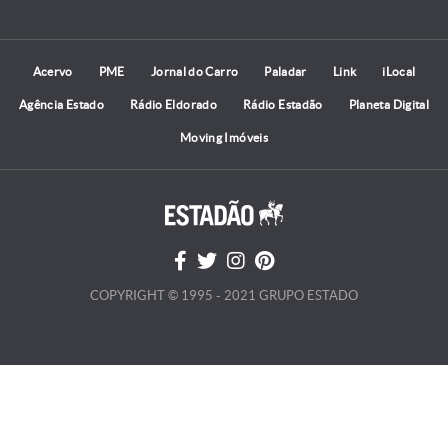
Acervo
PME
Jornal do Carro
Paladar
Link
iLocal
Agência Estado
Rádio Eldorado
Rádio Estadão
Planeta Digital
Moving Imóveis
COPYRIGHT © 1995 - 2021 GRUPO ESTADO