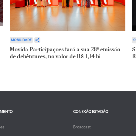
C
MOBILIDADE
S
Movida Participações fará a sua 28ª emissão
R
de debêntures, no valor de R$ 1,14 bi
IMENTO
CONEXÃO ESTADÃO
ões
Broadcast