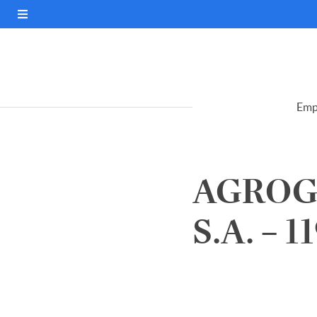
Emp
AGROG
S.A. – 1