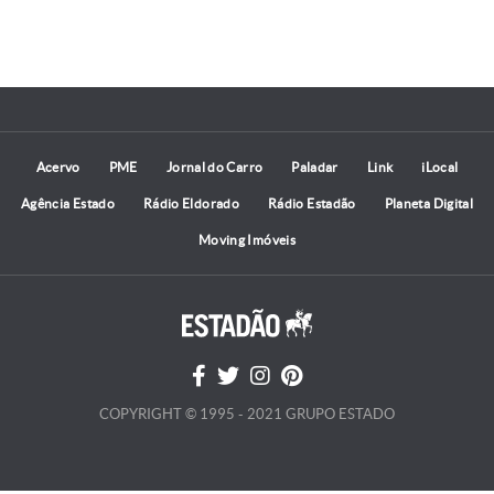
Acervo
PME
Jornal do Carro
Paladar
Link
iLocal
Agência Estado
Rádio Eldorado
Rádio Estadão
Planeta Digital
Moving Imóveis
COPYRIGHT © 1995 - 2021 GRUPO ESTADO