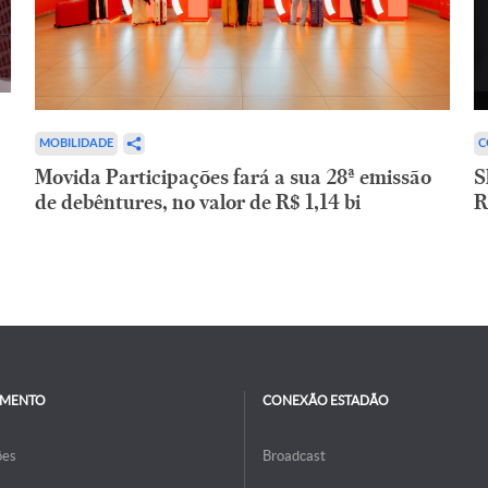
C
MOBILIDADE
S
Movida Participações fará a sua 28ª emissão
R
de debêntures, no valor de R$ 1,14 bi
IMENTO
CONEXÃO ESTADÃO
ões
Broadcast