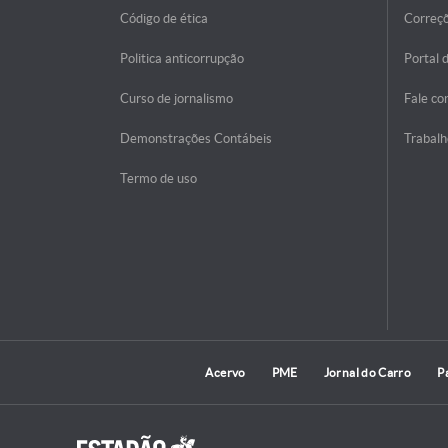
Código de ética
Correç
Politica anticorrupção
Portal 
Curso de jornalismo
Fale co
Demonstrações Contábeis
Trabalh
Termo de uso
Acervo
PME
Jornal do Carro
P