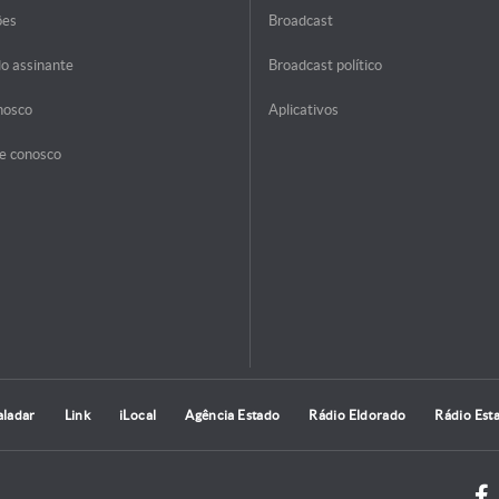
ões
Broadcast
do assinante
Broadcast político
nosco
Aplicativos
e conosco
aladar
Link
iLocal
Agência Estado
Rádio Eldorado
Rádio Est