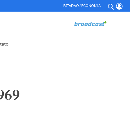
ESTADÃO / ECONOMIA
tato
969