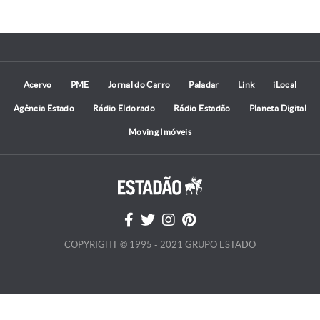
Acervo
PME
Jornal do Carro
Paladar
Link
iLocal
Agência Estado
Rádio Eldorado
Rádio Estadão
Planeta Digital
Moving Imóveis
COPYRIGHT © 1995 - 2021 GRUPO ESTADO