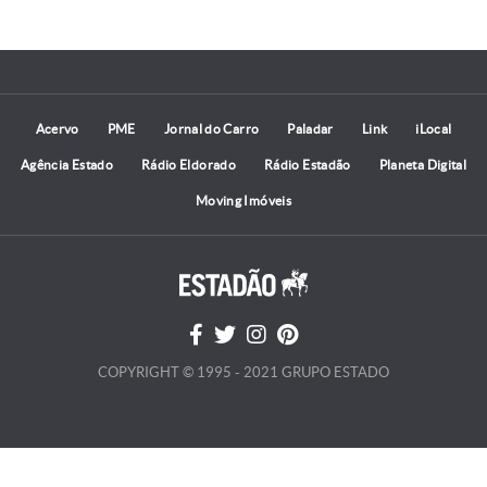
Acervo
PME
Jornal do Carro
Paladar
Link
iLocal
Agência Estado
Rádio Eldorado
Rádio Estadão
Planeta Digital
Moving Imóveis
COPYRIGHT © 1995 - 2021 GRUPO ESTADO