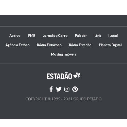
Acervo
PME
Jornal do Carro
Paladar
Link
iLocal
Agência Estado
Rádio Eldorado
Rádio Estadão
Planeta Digital
Moving Imóveis
COPYRIGHT © 1995 - 2021 GRUPO ESTADO