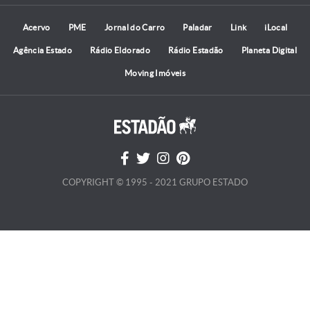
Acervo
PME
Jornal do Carro
Paladar
Link
iLocal
Agência Estado
Rádio Eldorado
Rádio Estadão
Planeta Digital
Moving Imóveis
COPYRIGHT © 1995 - 2021 GRUPO ESTADO