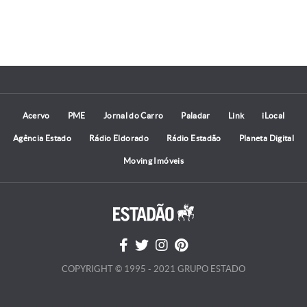
Acervo
PME
Jornal do Carro
Paladar
Link
iLocal
Agência Estado
Rádio Eldorado
Rádio Estadão
Planeta Digital
Moving Imóveis
COPYRIGHT © 1995 - 2021 GRUPO ESTADO