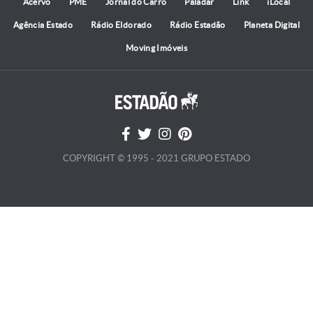
Acervo
PME
Jornal do Carro
Paladar
Link
iLocal
Agência Estado
Rádio Eldorado
Rádio Estadão
Planeta Digital
Moving Imóveis
COPYRIGHT © 1995 - 2021 GRUPO ESTADO