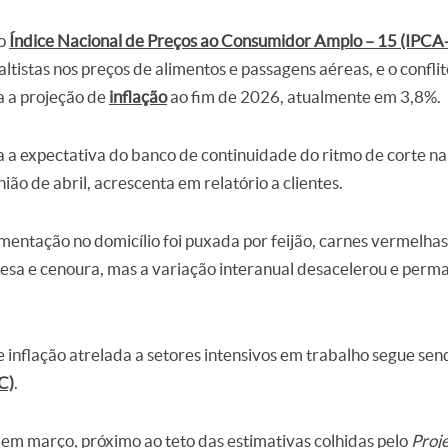
 o
Índice Nacional de Preços ao Consumidor Amplo – 15 (IPCA
ltistas nos preços de alimentos e passagens aéreas, e o confli
a a projeção de
inflação
ao fim de 2026, atualmente em 3,8%.
a a expectativa do banco de continuidade do ritmo de corte n
ião de abril, acrescenta em relatório a clientes.
imentação no domicílio foi puxada por feijão, carnes vermelhas,
lesa e cenoura, mas a variação interanual desacelerou e per
inflação atrelada a setores intensivos em trabalho segue sen
C)
.
m março, próximo ao teto das estimativas colhidas pelo
Proj