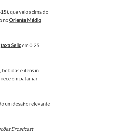
-15)
, que veio acima do
to no
Oriente Médio
a
taxa Selic
em 0,25
 bebidas e itens in
manece em patamar
do um desafio relevante
eções Broadcast