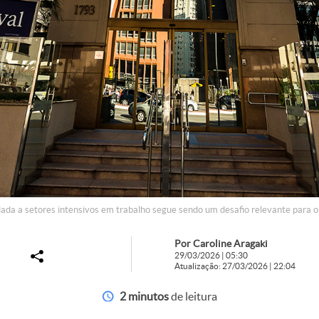
ada a setores intensivos em trabalho segue sendo um desafio relevante para o
Por Caroline Aragaki
29/03/2026 | 05:30
Atualização: 27/03/2026 | 22:04
2 minutos
de leitura