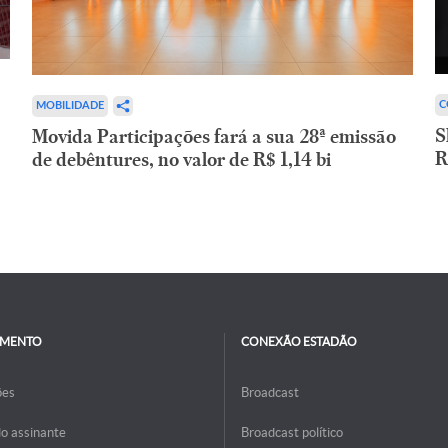
C
MOBILIDADE
S
Movida Participações fará a sua 28ª emissão
R
de debêntures, no valor de R$ 1,14 bi
IMENTO
CONEXÃO ESTADÃO
ões
Broadcast
do assinante
Broadcast político