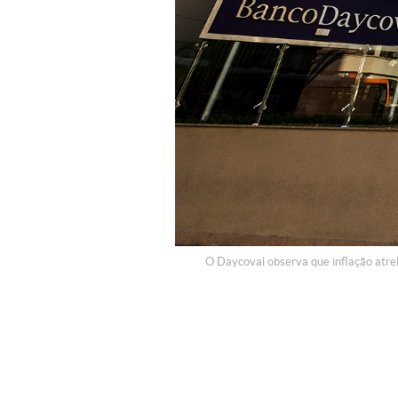
O Daycoval observa que inflação atrel