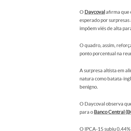
O
Daycoval
afirma que
esperado por surpresas a
impõem viés de alta par
O quadro, assim, reforç
ponto porcentual na reun
A surpresa altista em al
natura como batata-ing
benigno.
O Daycoval observa que 
para o
Banco Central (B
O IPCA-15 subiu 0,44% e