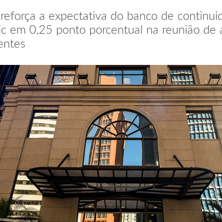
 reforça a expectativa do banco de continui
ic em 0,25 ponto porcentual na reunião de a
ientes