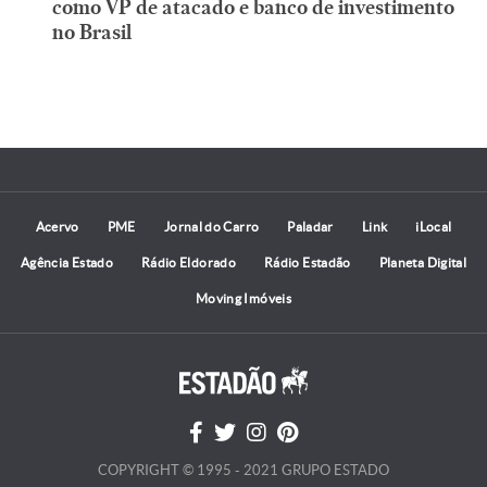
como VP de atacado e banco de investimento
no Brasil
Acervo
PME
Jornal do Carro
Paladar
Link
iLocal
Agência Estado
Rádio Eldorado
Rádio Estadão
Planeta Digital
Moving Imóveis
COPYRIGHT © 1995 - 2021 GRUPO ESTADO