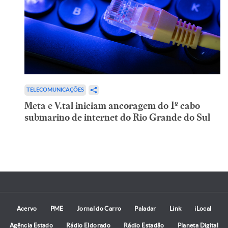
TELECOMUNICAÇÕES
Meta e V.tal iniciam ancoragem do 1º cabo
submarino de internet do Rio Grande do Sul
Acervo
PME
Jornal do Carro
Paladar
Link
iLocal
Agência Estado
Rádio Eldorado
Rádio Estadão
Planeta Digital