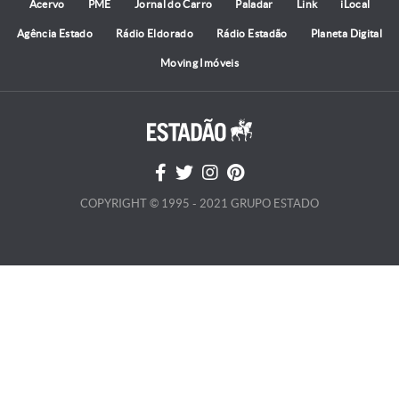
Acervo
PME
Jornal do Carro
Paladar
Link
iLocal
Agência Estado
Rádio Eldorado
Rádio Estadão
Planeta Digital
Moving Imóveis
COPYRIGHT © 1995 - 2021 GRUPO ESTADO