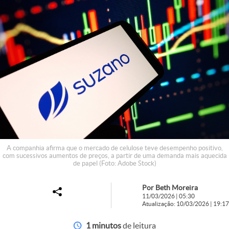
A companhia afirma que o mercado de celulose teve desempenho positivo,
com sucessivos aumentos de preços, a partir de uma demanda mais aquecida
de papel (Foto: Adobe Stock)
Por Beth Moreira
11/03/2026 | 05:30
Atualização: 10/03/2026 | 19:17
1 minutos
de leitura