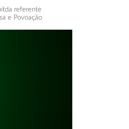
itda referente
visa e Povoação