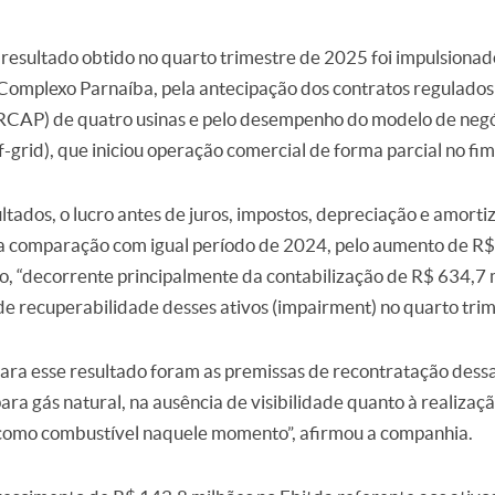
resultado obtido no quarto trimestre de 2025 foi impulsionado
Complexo Parnaíba, pela antecipação dos contratos regulados
CAP) de quatro usinas e pelo desempenho do modelo de negó
f-grid), que iniciou operação comercial de forma parcial no fi
tados, o lucro antes de juros, impostos, depreciação e amortiz
 na comparação com igual período de 2024, pelo aumento de R$
ão, “decorrente principalmente da contabilização de R$ 634,7 
de recuperabilidade desses ativos (impairment) no quarto tri
ara esse resultado foram as premissas de recontratação dess
ara gás natural, na ausência de visibilidade quanto à realizaçã
omo combustível naquele momento”, afirmou a companhia.