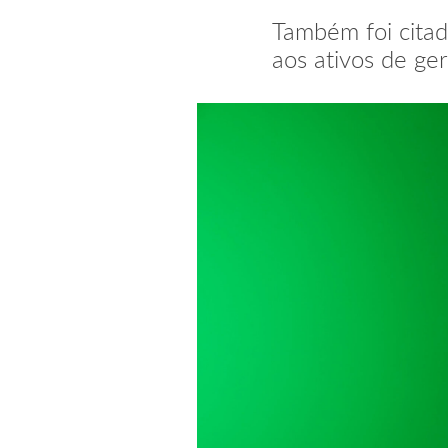
Também foi citad
aos ativos de ge