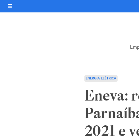
Emp
ENERGIA ELÉTRICA
Eneva: r
Parnaíb
2021 e v