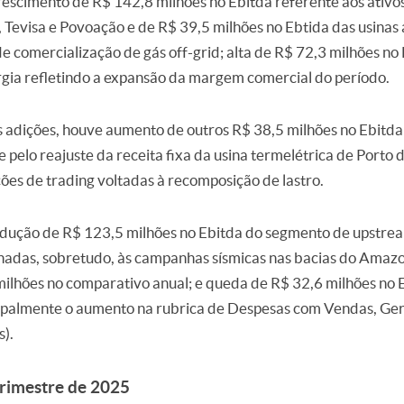
rescimento de R$ 142,8 milhões no Ebitda referente aos ativo
, Tevisa e Povoação e de R$ 39,5 milhões no Ebtida das usinas
e comercialização de gás off-grid; alta de R$ 72,3 milhões no
gia refletindo a expansão da margem comercial do período.
s adições, houve aumento de outros R$ 38,5 milhões no Ebitda
 pelo reajuste da receita fixa da usina termelétrica de Porto d
s de trading voltadas à recomposição de lastro.
redução de R$ 123,5 milhões no Ebitda do segmento de upstre
nadas, sobretudo, às campanhas sísmicas nas bacias do Amazo
lhões no comparativo anual; e queda de R$ 32,6 milhões no 
cipalmente o aumento na rubrica de Despesas com Vendas, Ger
s).
trimestre de 2025