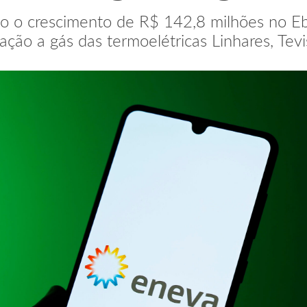
o o crescimento de R$ 142,8 milhões no Eb
ração a gás das termoelétricas Linhares, Te