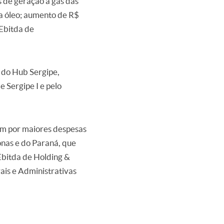
s de geração a gás das
 a óleo; aumento de R$
 Ebitda de
 do Hub Sergipe,
e Sergipe I e pelo
am por maiores despesas
nas e do Paraná, que
Ebitda de Holding &
ais e Administrativas