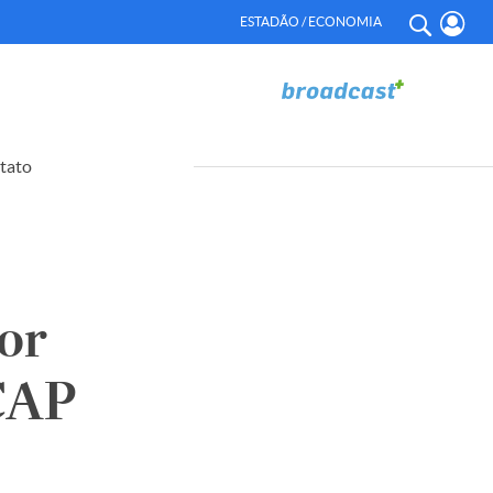
ESTADÃO / ECONOMIA
tato
or
RCAP