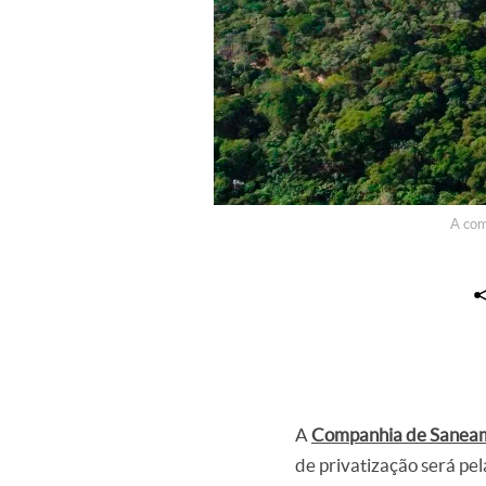
A com
A
Companhia de Saneam
de privatização será pe