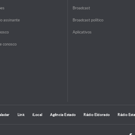
ões
Broadcast
do assinante
Broadcast político
nosco
Aplicativos
e conosco
aladar
Link
iLocal
Agência Estado
Rádio Eldorado
Rádio Est