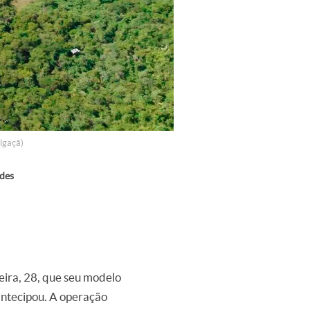
lgaçã)
ndes
eira, 28, que seu modelo
ntecipou. A operação