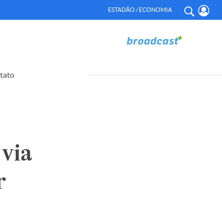
ESTADÃO / ECONOMIA
tato
 via
r