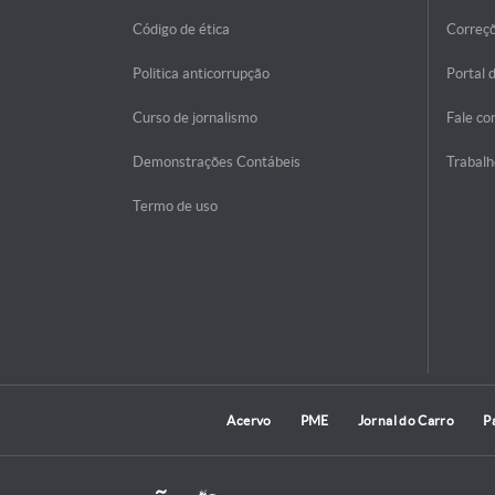
Código de ética
Correç
Politica anticorrupção
Portal 
Curso de jornalismo
Fale co
Demonstrações Contábeis
Trabalh
Termo de uso
Acervo
PME
Jornal do Carro
P