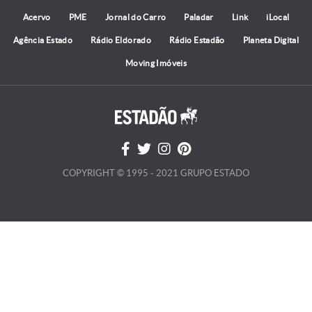
Acervo
PME
Jornal do Carro
Paladar
Link
iLocal
Agência Estado
Rádio Eldorado
Rádio Estadão
Planeta Digital
Moving Imóveis
COPYRIGHT © 1995 - 2021 GRUPO ESTADO