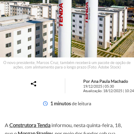
O novo presidente, Marcos Cruz, também receberá um pacote de opção de
ações, com alinhamento para o longo prazo (Foto: Adobe Stock)
Por Ana Paula Machado
19/12/2025 | 05:30
Atualização: 18/12/2025 | 10:24
1 minutos
de leitura
A
Construtora Tenda
informou, nesta quinta-feira, 18,
que o
Morgan Stanley
, por meio dos fundos sob sua