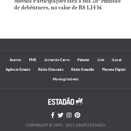
Movida Participações fará a sua 28ª emissão
de debêntures, no valor de R$ 1,14 bi
Acervo
PME
Jornal do Carro
Paladar
Link
iLocal
Agência Estado
Rádio Eldorado
Rádio Estadão
Planeta Digital
Moving Imóveis
COPYRIGHT © 1995 - 2021 GRUPO ESTADO