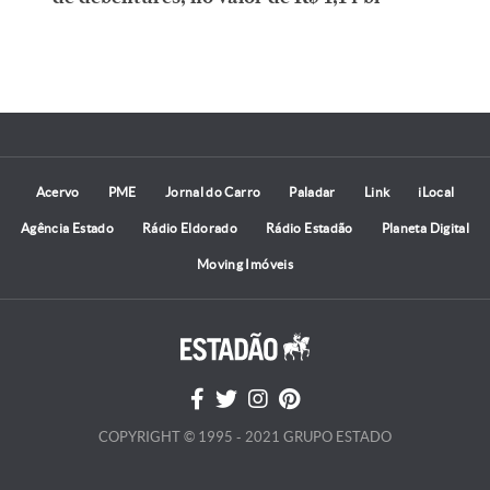
Acervo
PME
Jornal do Carro
Paladar
Link
iLocal
Agência Estado
Rádio Eldorado
Rádio Estadão
Planeta Digital
Moving Imóveis
COPYRIGHT © 1995 - 2021 GRUPO ESTADO