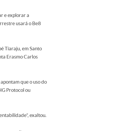
r e explorar a
rrestre usará o Be8
é Tiaraju, em Santo
enta Erasmo Carlos
s apontam que o uso do
HG Protocol ou
entabilidade”, exaltou.