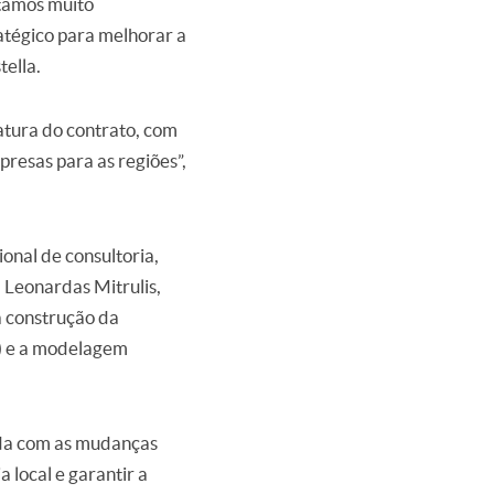
stamos muito
atégico para melhorar a
tella.
atura do contrato, com
resas para as regiões”,
onal de consultoria,
 Leonardas Mitrulis,
da construção da
x) e a modelagem
ada com as mudanças
 local e garantir a