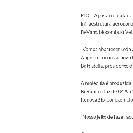
RIO – Após arrematar a 
infraestrutura aeroport
BeVant, biocombustível
“Vamos abastecer toda a
Ângelo com nosso novo b
Battistella, presidente
A molécula é produzida 
BeVant reduz de 84% a 
RenovaBio, por exemplo
“Nosso jeito de fazer ac