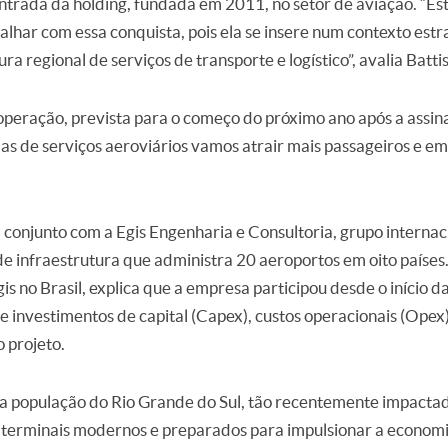
trada da holding, fundada em 2011, no setor de aviação. “E
har com essa conquista, pois ela se insere num contexto estr
ura regional de serviços de transporte e logístico”, avalia Battis
eração, prevista para o começo do próximo ano após a assin
s de serviços aeroviários vamos atrair mais passageiros e emp
onjunto com a Egis Engenharia e Consultoria, grupo internaci
e infraestrutura que administra 20 aeroportos em oito países.
is no Brasil, explica que a empresa participou desde o início 
e investimentos de capital (Capex), custos operacionais (Ope
 projeto.
 a população do Rio Grande do Sul, tão recentemente impact
s terminais modernos e preparados para impulsionar a economia