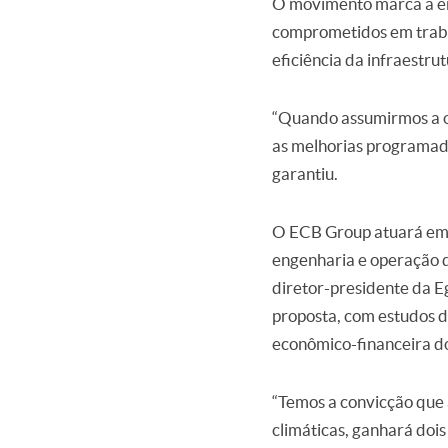
O movimento marca a en
comprometidos em trabal
eficiência da infraestrut
“Quando assumirmos a op
as melhorias programada
garantiu.
O ECB Group atuará em c
engenharia e operação d
diretor-presidente da Eg
proposta, com estudos d
econômico-financeira do
“Temos a convicção que
climáticas, ganhará doi