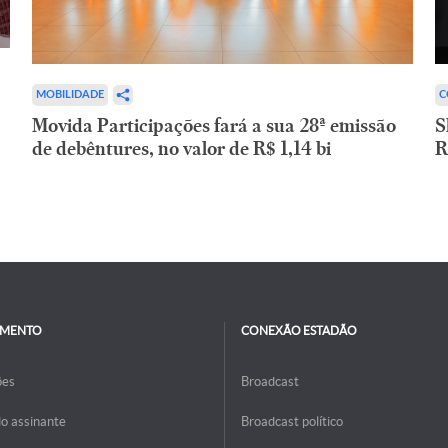
C
MOBILIDADE
S
Movida Participações fará a sua 28ª emissão
R
de debêntures, no valor de R$ 1,14 bi
IMENTO
CONEXÃO ESTADÃO
ões
Broadcast
do assinante
Broadcast político