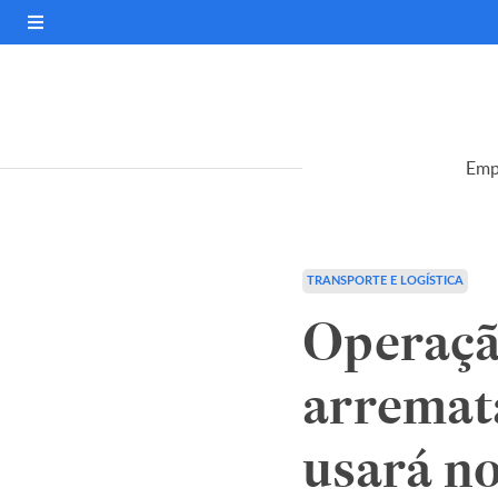
Emp
TRANSPORTE E LOGÍSTICA
Operaçã
arremat
usará n