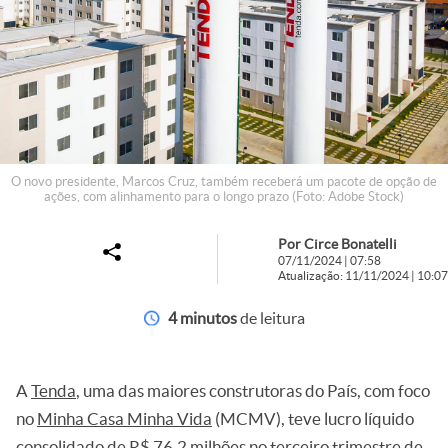
O novo presidente, Marcos Cruz, também receberá um pacote de opção de
ações, com alinhamento para o longo prazo (Foto: Adobe Stock)
Por Circe Bonatelli
07/11/2024 | 07:58
Atualização: 11/11/2024 | 10:07
4 minutos
de leitura
A
Tenda
, uma das maiores construtoras do País, com foco
no
Minha Casa Minha Vida
(MCMV), teve lucro líquido
consolidado de R$ 76,2 milhões no terceiro trimestre de