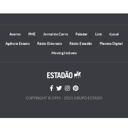
Acervo
PME
Jornal do Carro
Paladar
Link
iLocal
Agência Estado
Rádio Eldorado
Rádio Estadão
Planeta Digital
Moving Imóveis
COPYRIGHT © 1995 - 2021 GRUPO ESTADO