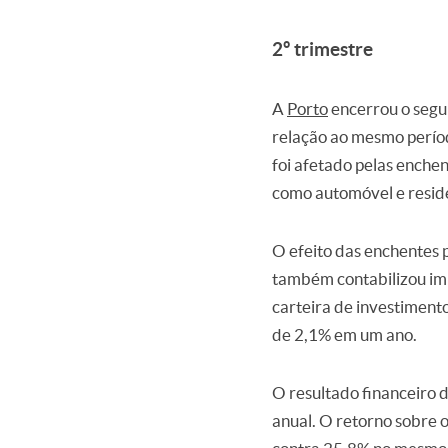
2º trimestre
A
Porto
encerrou o segu
relação ao mesmo perío
foi afetado pelas enche
como automóvel e reside
O efeito das enchentes p
também contabilizou imp
carteira de investimento
de 2,1% em um ano.
O resultado financeiro 
anual. O retorno sobre 