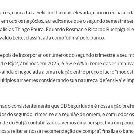
tres, com a taxa Selic média mais elevada, concorrência ainda
 em outros negócios, acreditamos que o segundo semestre ser
nalistas Thiago Paura, Eduardo Rosman e Ricardo Buchpiguel e
ldo Leite, classificada como ‘ótima’ pelo banco.
epois de incorporar os números do segundo trimestre a seu 
4 e R$ 2,7 bilhões em 2025, 6,5% e 6% à frente das estimativa
to ainda é negociada a uma relação entre preço e lucro “modes
últiplos atraentes considerando sua natureza ‘defensiva’ e im
mado consistentemente que
BB Seguridade
é nossa ação prefe
ados do segundo trimestre e a reunião de ontem, e com todos os
nde do Sul já contabilizados, vemos uma perspectiva um pouco
nos a reiterar nossa recomendação de compra”, finaliza o banc