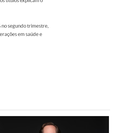
s títulos explicam o
% no segundo trimestre,
perações em saúde e