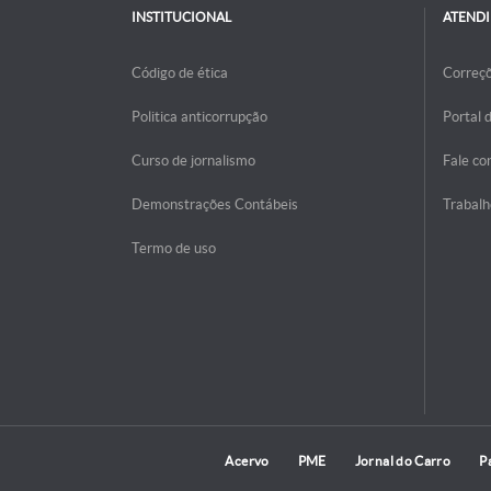
INSTITUCIONAL
ATEND
Código de ética
Correç
Politica anticorrupção
Portal 
Curso de jornalismo
Fale co
Demonstrações Contábeis
Trabalh
Termo de uso
Acervo
PME
Jornal do Carro
P