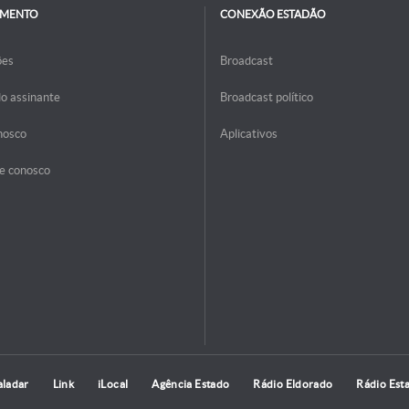
IMENTO
CONEXÃO ESTADÃO
ões
Broadcast
do assinante
Broadcast político
nosco
Aplicativos
e conosco
aladar
Link
iLocal
Agência Estado
Rádio Eldorado
Rádio Est