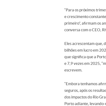
“Para os próximos trimes
e crescimento constante
primeiro”, afirmam os a
conversa com o CEO, Riva
Eles acrescentam que, d
bilhões em lucro em 202
que significa que a Por
e 7,9 vezes em 2025, “m
escrevem.
“Embora tenhamos afir
seguros, após os result
dos impactos do Rio Gra
Porto adiante, levando-