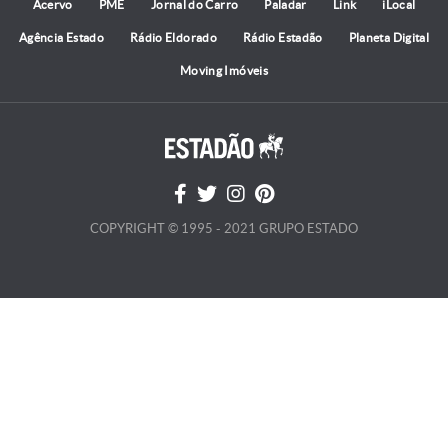
Acervo
PME
Jornal do Carro
Paladar
Link
iLocal
Agência Estado
Rádio Eldorado
Rádio Estadão
Planeta Digital
Moving Imóveis
COPYRIGHT © 1995 - 2021 GRUPO ESTADO