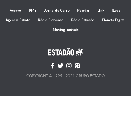
Acervo
PME
Jornal do Carro
Paladar
Link
iLocal
Agência Estado
Rádio Eldorado
Rádio Estadão
Planeta Digital
Moving Imóveis
COPYRIGHT © 1995 - 2021 GRUPO ESTADO