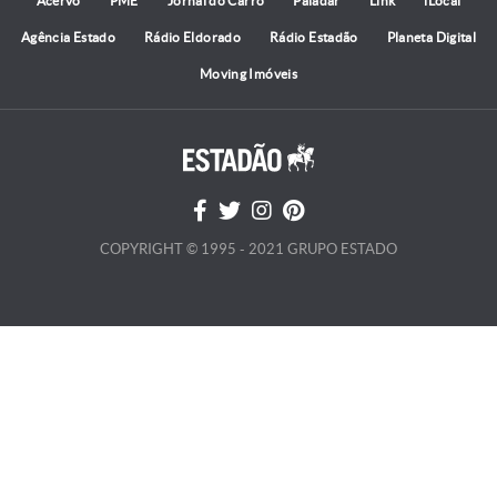
Acervo
PME
Jornal do Carro
Paladar
Link
iLocal
Agência Estado
Rádio Eldorado
Rádio Estadão
Planeta Digital
Moving Imóveis
COPYRIGHT © 1995 - 2021 GRUPO ESTADO