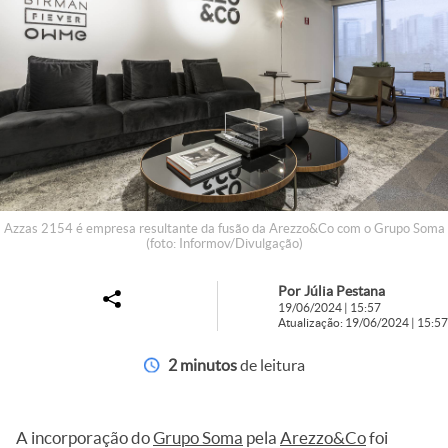
Azzas 2154 é empresa resultante da fusão da Arezzo&Co com o Grupo Soma
(foto: Informov/Divulgação)
Por Júlia Pestana
19/06/2024 | 15:57
Atualização: 19/06/2024 | 15:57
2 minutos
de leitura
A incorporação do
Grupo Soma
pela
Arezzo&Co
foi